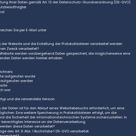
beitung Ihrer Daten gemäß Art. 13 der Datenschutz-Grundverordnung (DS-GVO)
hutzbeauftragter
ist
eichen Sie per E-Mail unter
ung der Website und die Erstellung der Protokolldateien verarbeitet werden
hen Zweck verarbeitet?
er Website werden vorübergehend Daten gespeichert, die möglicherweise eine
lgenden Daten werden hierbei erhoben:
echners
ite aufgerufen wurde
e aufgerufen werden
bsite
ich war
rtyp und die verwendete Version
der Daten ist für den Ablauf eines Websitebesuchs erforderlich, um eine
glichen. Eine weitere Speicherung in Protokolldateien erfolgt, um die
nd die Sicherheit der informationstechnischen Systeme sicherzustellen. In
 berechtigtes Interesse an der Datenverarbeitung.
werden diese Daten verarbeitet?
ge des Art. 6 Abs. 1 Buchstabe f DS-GVO verarbeitet.
espeichert?