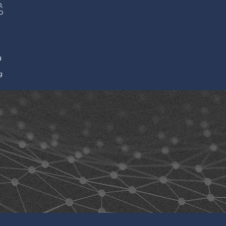
,
VO
d
g