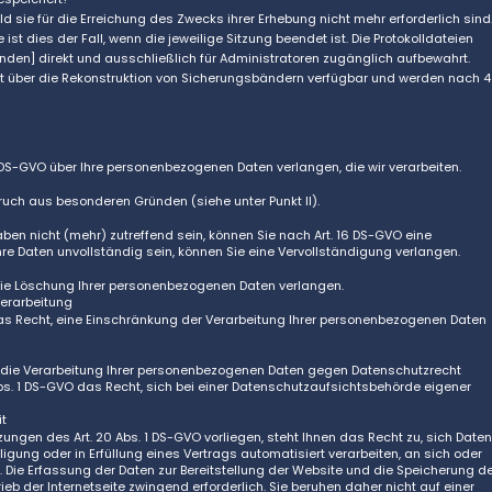
d sie für die Erreichung des Zwecks ihrer Erhebung nicht mehr erforderlich sind
 ist dies der Fall, wenn die jeweilige Sitzung beendet ist. Die Protokolldateien
unden] direkt und ausschließlich für Administratoren zugänglich aufbewahrt.
kt über die Rekonstruktion von Sicherungsbändern verfügbar und werden nach 4
 DS-GVO über Ihre personenbezogenen Daten verlangen, die wir verarbeiten.
ruch aus besonderen Gründen (siehe unter Punkt II).
aben nicht (mehr) zutreffend sein, können Sie nach Art. 16 DS-GVO eine
Ihre Daten unvollständig sein, können Sie eine Vervollständigung verlangen.
die Löschung Ihrer personenbezogenen Daten verlangen.
Verarbeitung
as Recht, eine Einschränkung der Verarbeitung Ihrer personenbezogenen Daten
s die Verarbeitung Ihrer personenbezogenen Daten gegen Datenschutzrecht
Abs. 1 DS-GVO das Recht, sich bei einer Datenschutzaufsichtsbehörde eigener
it
zungen des Art. 20 Abs. 1 DS-GVO vorliegen, steht Ihnen das Recht zu, sich Daten
lligung oder in Erfüllung eines Vertrags automatisiert verarbeiten, an sich oder
 Die Erfassung der Daten zur Bereitstellung der Website und die Speicherung d
rieb der Internetseite zwingend erforderlich. Sie beruhen daher nicht auf einer