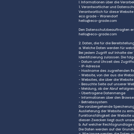
I. Informationen über die Verar
1. Verantwortlicher und Datensc
Verantwortlich für diese Website 
eco grade - Warendorf
hello@eco-grade.com
Den Datenschutzbeauftragten err
hello@eco-grade.com
2. Daten, die für die Bereitstell
a. Welche Daten werden für welc
Bei jedem Zugriff auf Inhalte d
Identifizierung zulassen. Die fo
- Datum und Uhrzeit des Zugriffs
- IP-Adresse
- Hostname des zugreifenden R
- Website, von der aus die Webs
- Websites, die über die Websit
- Besuchte Seite auf unserer We
- Meldung, ob der Abruf erfolgre
- Übertragene Datenmenge
- Informationen über den Browse
- Betriebssystem
Die vorübergehende Speicherung 
Auslieferung der Website zu ermö
Funktionsfähigkeit der Website u
diesen Zwecken liegt auch unser
b. Auf welcher Rechtsgrundlage 
Die Daten werden auf der Grundla
c. Wie lange werden die Daten g